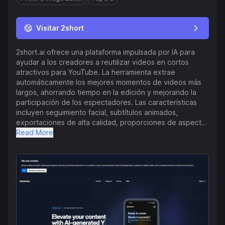
Visitar 2short
2short.ai ofrece una plataforma impulsada por IA para
ayudar a los creadores a reutilizar videos en cortos
atractivos para YouTube. La herramienta extrae
automáticamente los mejores momentos de videos más
largos, ahorrando tiempo en la edición y mejorando la
participación de los espectadores. Las características
incluyen seguimiento facial, subtítulos animados,
exportaciones de alta calidad, proporciones de aspecto
versátiles, herramientas de edición avanzadas y
Read More
preajustes de marca. Los planes de precios varían en
horas de análisis de video por IA para satisfacer
diferentes necesidades de creación de contenido,
desde un plan inicial gratuito hasta un plan Premium para
usuarios avanzados. La plataforma admite una variedad
de tipos de video con palabras habladas y múltiples
idiomas, haciendo que la reutilización de contenido sea
eficiente y efectiva. Los usuarios pueden comenzar
fácilmente pegando un enlace de YouTube en la