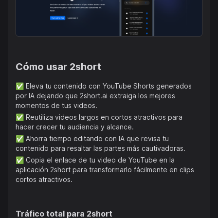
aplicación 2short.ai para una transformación rápida. Con
un enfoque en simplificar el proceso de reutilización y
mejorar la visibilidad del contenido, 2short.ai tiene como
objetivo ayudar a los creadores a crecer su audiencia y
canal de manera efectiva.
Cómo usar
2short
✅
Eleva tu contenido con YouTube Shorts generados
por IA dejando que 2short.ai extraiga los mejores
momentos de tus videos.
✅
Reutiliza videos largos en cortos atractivos para
hacer crecer tu audiencia y alcance.
✅
Ahorra tiempo editando con IA que revisa tu
contenido para resaltar las partes más cautivadoras.
✅
Copia el enlace de tu video de YouTube en la
aplicación 2short para transformarlo fácilmente en clips
cortos atractivos.
Tráfico total para
2short