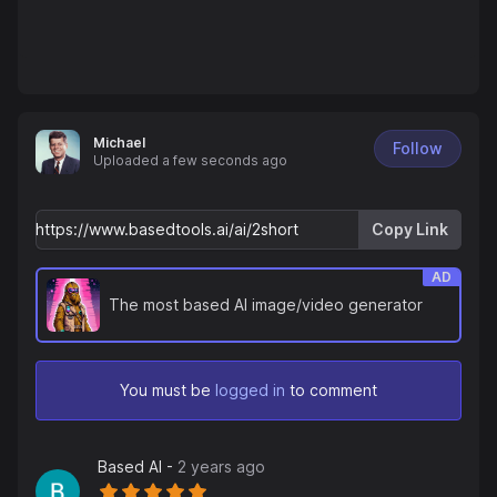
Michael
Follow
Uploaded
a few seconds ago
Copy Link
AD
The most based AI image/video generator
You must be
logged in
to comment
Based AI
-
2 years ago