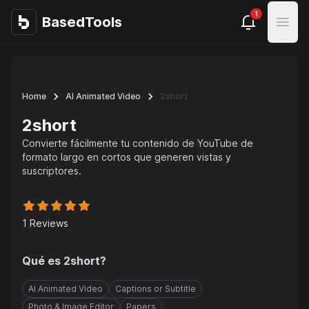
1
BasedTools
BasedTools
Open
Home
AI Animated Video
2short
2short
Convierte fácilmente tu contenido de YouTube de
formato largo en cortos que generen vistas y
suscriptores.
1
Reviews
Qué es
2short
?
AI Animated Video
Captions or Subtitle
Photo & Image Editor
Papers