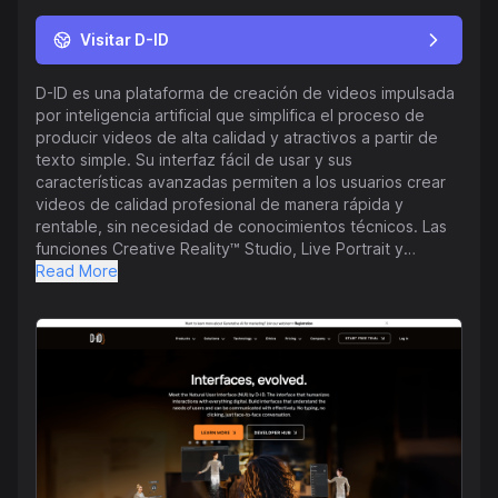
Visitar D-ID
D-ID es una plataforma de creación de videos impulsada
por inteligencia artificial que simplifica el proceso de
producir videos de alta calidad y atractivos a partir de
texto simple. Su interfaz fácil de usar y sus
características avanzadas permiten a los usuarios crear
videos de calidad profesional de manera rápida y
rentable, sin necesidad de conocimientos técnicos. Las
funciones Creative Reality™ Studio, Live Portrait y
Speaking Portrait de la plataforma, junto con su API
Read More
entrenada en un vasto conjunto de datos, producen
resultados fotorrealistas que han impresionado a
organizaciones líderes. D-ID ha ayudado a estas
compañías a crear videos impresionantes a una fracción
del costo de los métodos tradicionales, ganando
reconocimiento y premios de instituciones prestigiosas.
Con NUI, puedes crear interfaces que comprendan las
necesidades de los usuarios y faciliten una comunicación
efectiva. Di adiós a escribir y hacer clic – NUI permite
conversaciones fluidas y cara a cara, haciendo que tus