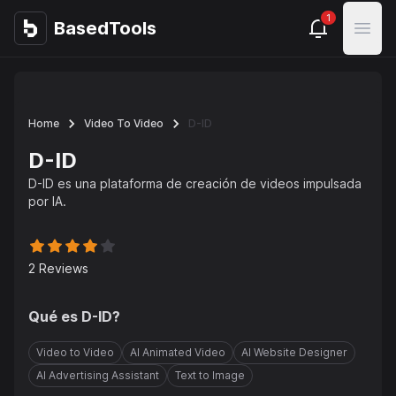
1
BasedTools
BasedTools
Open
Home
Video To Video
D-ID
D-ID
D-ID es una plataforma de creación de videos impulsada
por IA.
2
Reviews
Qué es
D-ID
?
Video to Video
AI Animated Video
AI Website Designer
AI Advertising Assistant
Text to Image