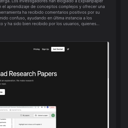
xplainpaper
 en el aprendizaje de conceptos complejos y ofrecer una
herramienta ha recibido comentarios positivos por su
nido confuso, ayudando en última instancia a los
 académico. Al aprovechar la tecnología de inteligencia
personas en convertirse en expertos en diversos campos,
 artículos de investigación.