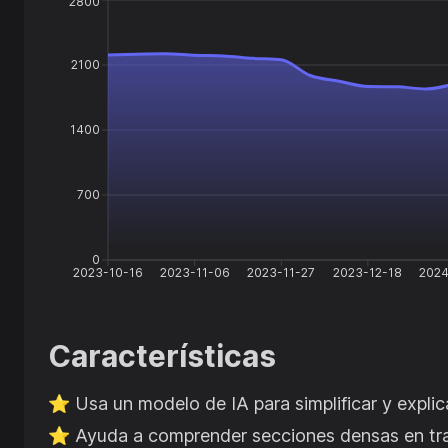
2800
2100
1400
700
0
2023-10-16
2023-11-06
2023-11-27
2023-12-18
2024
Características
⭐️
Usa un modelo de IA para simplificar y expli
⭐️
Ayuda a comprender secciones densas en tra