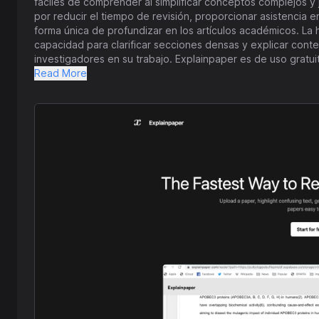
fáciles de comprender al simplificar conceptos complejos y jerga. Los investigadores han elogiado a E
por reducir el tiempo de revisión, proporcionar asistencia
forma única de profundizar en los artículos académicos. La 
capacidad para clarificar secciones densas y explicar conte
investigadores en su trabajo. Explainpaper es de uso gratuito y ha sido bien recibido por los usuarios, quienes
aprecian el apoyo que brinda para comprender el contenido
Read More
artificial, la plataforma tiene como objetivo apoyar a las 
ofreciendo un enfoque más accesible para leer y comprender