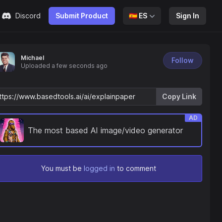
Discord
Submit Product
🇪🇸
ES
Sign In
Michael
Follow
Uploaded
a few seconds ago
Copy Link
AD
The most based AI image/video generator
You must be
logged in
to comment