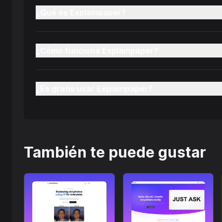
¿Qué es Explainpaper?
¿Cómo funciona Explainpaper?
¿Es gratis usar Explainpaper?
También te puede gustar