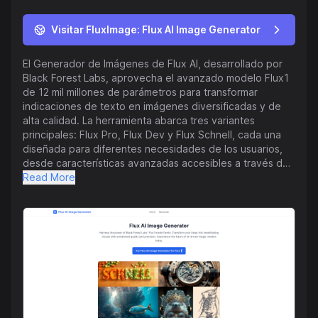
Visitar FluxImage: Flux AI Image Generator
El Generador de Imágenes de Flux AI, desarrollado por
Black Forest Labs, aprovecha el avanzado modelo Flux1
de 12 mil millones de parámetros para transformar
indicaciones de texto en imágenes diversificadas y de
alta calidad. La herramienta abarca tres variantes
principales: Flux Pro, Flux Dev y Flux Schnell, cada una
diseñada para diferentes necesidades de los usuarios,
desde características avanzadas accesibles a través de
API hasta versiones de código abierto y optimizadas
Read More
para velocidad. La plataforma soporta aplicaciones
creativas versátiles, incluyendo proyectos artísticos,
visuales comerciales, contenido para redes sociales,
diseños de juegos, materiales educativos, y más. Prioriza
la experiencia del usuario con una interfaz intuitiva, que
permite ajustes de parámetros en tiempo real y vista
previa de efectos, y cuenta con capacidades de
generación por lotes para aumentar la productividad
creativa. Posicionado como una herramienta líder de