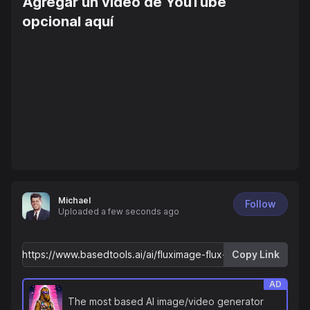
Agregar un video de YouTube
opcional aquí
Michael
Follow
Uploaded
a few seconds ago
Copy Link
AD
The most based AI image/video generator