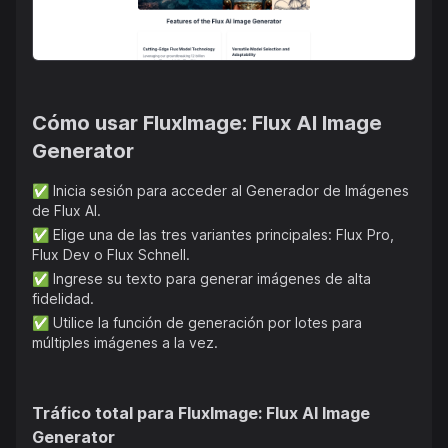
texto a imagen, el Generador de Imágenes de Flux AI es
ideal tanto para profesionales como para creadores
entusiastas que buscan explorar todo el potencial de la
creación visual impulsada por IA.
Cómo usar
FluxImage: Flux AI Image
Generator
✅
Inicia sesión para acceder al Generador de Imágenes
de Flux AI.
✅
Elige una de las tres variantes principales: Flux Pro,
Flux Dev o Flux Schnell.
✅
Ingrese su texto para generar imágenes de alta
fidelidad.
✅
Utilice la función de generación por lotes para
múltiples imágenes a la vez.
Tráfico total para
FluxImage: Flux AI Image
Generator