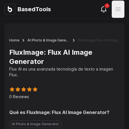
1
BasedTools
BasedTools
Open
Home
AI Photo & Image Generator
FluxImage: Flux AI Image Generator
FluxImage: Flux AI Image
Generator
Flux AI es una avanzada tecnología de texto a imagen
Flux.
0
Reviews
Qué es
FluxImage: Flux AI Image Generator
?
AI Photo & Image Generator