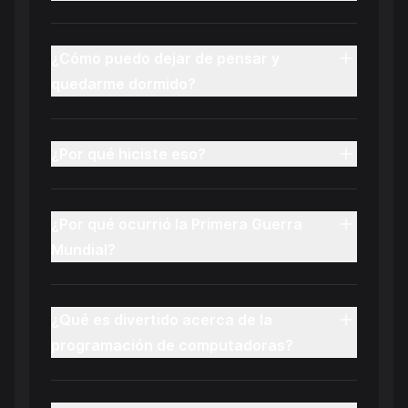
¿Cómo puedo dejar de pensar y
quedarme dormido?
¿Por qué hiciste eso?
¿Por qué ocurrió la Primera Guerra
Mundial?
¿Qué es divertido acerca de la
programación de computadoras?