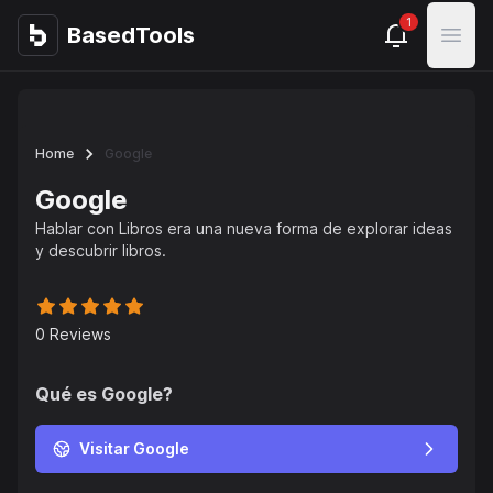
1
BasedTools
BasedTools
Open
Home
Google
Google
Hablar con Libros era una nueva forma de explorar ideas
y descubrir libros.
0
Reviews
Qué es
Google
?
Visitar Google