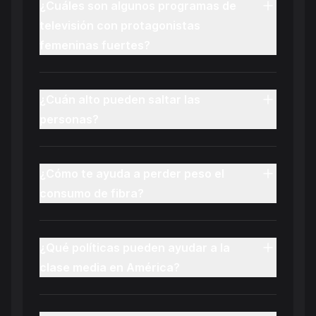
¿Cuáles son algunos programas de
televisión con protagonistas
femeninas fuertes?
¿Cuán alto pueden saltar las
personas?
¿Cómo te ayuda a perder peso el
consumo de fibra?
¿Qué políticas pueden ayudar a la
clase media en América?