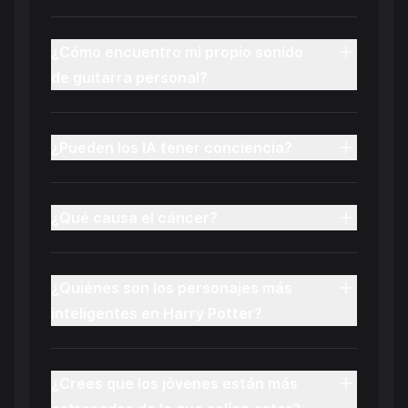
¿Cómo encuentro mi propio sonido
de guitarra personal?
¿Pueden los IA tener conciencia?
¿Qué causa el cáncer?
¿Quiénes son los personajes más
inteligentes en Harry Potter?
¿Crees que los jóvenes están más