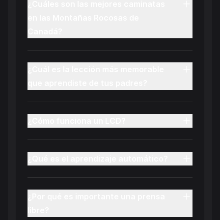
¿Cuáles son las mejores caminatas
en las Montañas Rocosas de
Canadá?
¿Cuál es la lección más memorable
que aprendiste de tus padres?
¿Cómo funciona un LCD?
¿Qué es el aprendizaje automático?
¿Por qué es importante una prensa
libre?