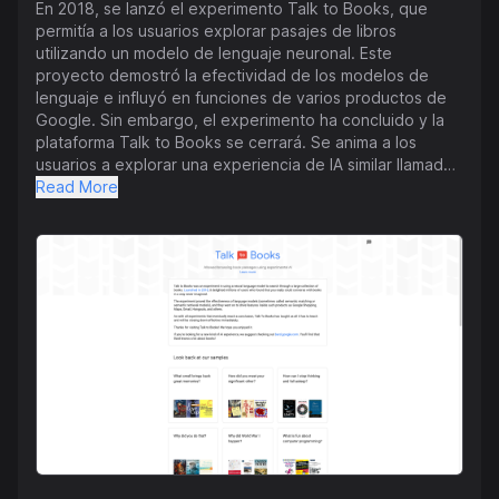
En 2018, se lanzó el experimento Talk to Books, que
permitía a los usuarios explorar pasajes de libros
utilizando un modelo de lenguaje neuronal. Este
proyecto demostró la efectividad de los modelos de
lenguaje e influyó en funciones de varios productos de
Google. Sin embargo, el experimento ha concluido y la
plataforma Talk to Books se cerrará. Se anima a los
usuarios a explorar una experiencia de IA similar llamada
Bard en bard.google.com, que se especializa en
Read More
conocimientos relacionados con libros. La plataforma
sugería algunas consultas de muestra, como recordar
memorias evocadas por olores, consejos para conciliar el
sueño o programas de televisión con protagonistas
femeninas fuertes. Además, cubría una amplia gama de
temas, desde eventos históricos como la Primera Guerra
Mundial hasta recuerdos personales de la infancia. A
pesar del cierre de Talk to Books, su impacto en los
modelos de emparejamiento semántico y recuperación
de información sigue siendo visible en varios productos
impulsados por inteligencia artificial hoy en día.