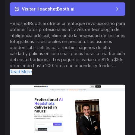
Visitar HeadshotBooth.ai
HeadshotBooth.ai ofrece un enfoque revolucionario para
obtener fotos profesionales a través de tecnología de
inteligencia artificial, eliminando la necesidad de sesiones
fotográficas tradicionales en persona. Los usuarios
pueden subir selfies para recibir imágenes de alta
calidad y pulidas en solo unas pocas horas a una fracción
del costo tradicional. Los paquetes varían de $25 a $55,
ofreciendo hasta 200 fotos con atuendos y fondos
personalizables. Este servicio es ideal para redes
Read More
sociales, currículums y portafolios profesionales,
proporcionando comodidad y asequibilidad. Los clientes
celebran la facilidad del proceso, la calidad de las
imágenes y la rentabilidad en comparación con las
sesiones fotográficas tradicionales, que pueden ser
lentas y costosas. HeadshotBooth.ai asegura
satisfacción con una garantía de devolución de dinero si
los usuarios no están completamente satisfechos dentro
de los 14 días. La plataforma también explora varios
temas de blog, como la importancia de buenas fotos en