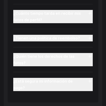
¿Cuánto tiempo tarda en recibir mis
fotos de perfil?
¿Tienen una política de reembolso?
¿Quién tiene los derechos de las
fotos?
¿Está segura mi información de
pago?