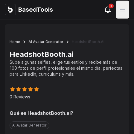
1
BasedTools
BasedTools
Open
Home
AI Avatar Generator
HeadshotBooth.ai
HeadshotBooth.ai
Sube algunas selfies, elige tus estilos y recibe más de
100 fotos de perfil profesionales el mismo día, perfectas
para LinkedIn, currículums y más.
0
Reviews
Qué es
HeadshotBooth.ai
?
AI Avatar Generator