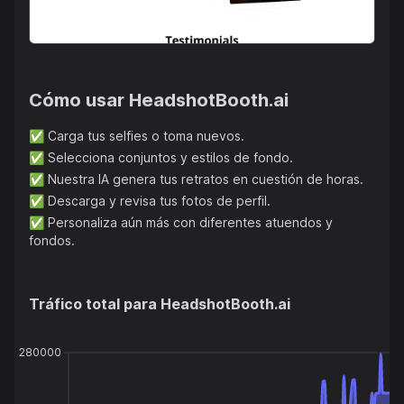
el trabajo remoto, las preferencias de la industria para
tipos de fotos y comparaciones con otros servicios
fotográficos. Además, hay un programa de afiliados que
ofrece una comisión del 30% por cada venta. En general,
HeadshotBooth.ai simplifica la fotografía profesional,
Cómo usar
HeadshotBooth.ai
ampliando el acceso y la conveniencia para los usuarios
que buscan obtener fotos excepcionales de manera
rápida y económica.
✅
Carga tus selfies o toma nuevos.
✅
Selecciona conjuntos y estilos de fondo.
✅
Nuestra IA genera tus retratos en cuestión de horas.
✅
Descarga y revisa tus fotos de perfil.
✅
Personaliza aún más con diferentes atuendos y
fondos.
Tráfico total para
HeadshotBooth.ai
280000