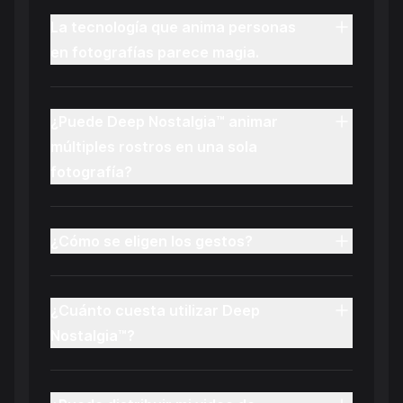
La tecnología que anima personas
en fotografías parece magia.
¿Puede Deep Nostalgia™ animar
múltiples rostros en una sola
fotografía?
¿Cómo se eligen los gestos?
¿Cuánto cuesta utilizar Deep
Nostalgia™?