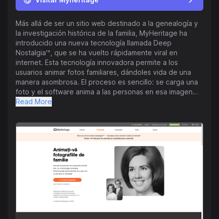
Más allá de ser un sitio web destinado a la genealogía y
la investigación histórica de la familia, MyHeritage ha
introducido una nueva tecnología llamada Deep
Nostalgia™, que se ha vuelto rápidamente viral en
internet. Esta tecnología innovadora permite a los
usuarios animar fotos familiares, dándoles vida de una
manera asombrosa. El proceso es sencillo: se carga una
foto y el software anima a las personas en esa imagen
utilizando técnicas de aprendizaje profundo. Aunque la
Read More
tecnología parece mágica, es el resultado de
controladores preparados por MyHeritage e integrados
en un algoritmo que anima con precisión los gestos y
movimientos de las personas en las fotos históricas. Los
usuarios luego pueden descargar y compartir estas
animaciones con amigos y familiares. Además,
MyHeritage ofrece otros servicios como la construcción
de árboles genealógicos, la exploración de orígenes
étnicos y el acceso a una vasta colección de registros
históricos internacionales. Así, MyHeritage se posiciona
como una plataforma líder para explorar y conectar con
la historia familiar.