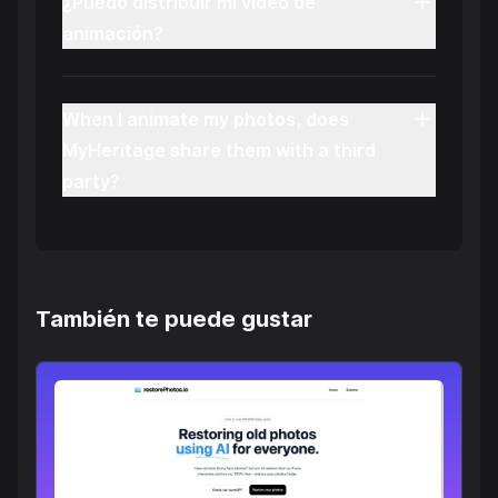
¿Puedo distribuir mi video de
animación?
When I animate my photos, does
MyHeritage share them with a third
party?
También te puede gustar