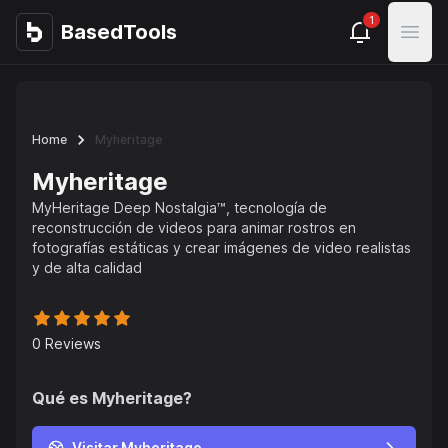
1
BasedTools
BasedTools
Open
Home
Myheritage
Myheritage
MyHeritage Deep Nostalgia™, tecnología de
reconstrucción de videos para animar rostros en
fotografías estáticas y crear imágenes de video realistas
y de alta calidad
0
Reviews
Qué es
Myheritage
?
Visitar Myheritage