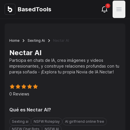
1
BasedTools
BasedTools
Open
Home
Sexting Ai
Nectar AI
Nectar AI
Participa en chats de IA, crea imágenes y videos
impresionantes, y construye relaciones profundas con tu
pareja soñada - ¡Explora tu propia Novia de IA Nectar!
0
Reviews
Qué es
Nectar AI
?
Sexting ai
NSFW Roleplay
AI girlfriend online free
NSFW Chat Bots
NSFW AI