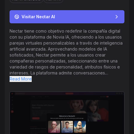
Visitar Nectar AI
Nectar tiene como objetivo redefinir la compañía digital
con su plataforma de Novia IA, ofreciendo a los usuarios
parejas virtuales personalizables a través de inteligencia
artificial avanzada. Aprovechando modelos de IA
sofisticados, Nectar permite a los usuarios crear
compañeras personalizadas, seleccionando entre una
variedad de rasgos de personalidad, atributos físicos e
intereses. La plataforma admite conversaciones
dinámicas que evolucionan basándose en interacciones
Read More
pasadas, imitando relaciones humanas reales. Los
usuarios pueden participar en juegos de rol, explorando
diversas fantasías en un entorno seguro y privado,
abordando así las necesidades de compañía, romance y
salud sexual. Además, Nectar ofrece una experiencia de
personalización robusta, permitiendo a los usuarios crear
y modificar la apariencia, personalidad e historia de
fondo de su novia IA, fomentando una conexión única e
íntima. Nectar también asegura la privacidad del usuario