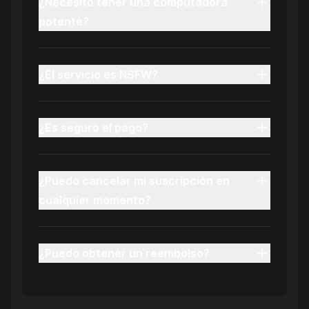
¿Necesito tener una computadora
potente?
¿El servicio es NSFW?
¿Es seguro el pago?
¿Puedo cancelar mi suscripción en
cualquier momento?
¿Puedo obtener un reembolso?