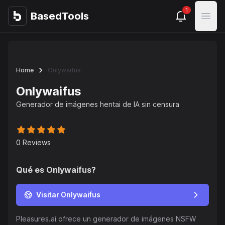
1
BasedTools
BasedTools
Open
Home
Onlywaifus
Onlywaifus
Generador de imágenes hentai de IA sin censura
0
Reviews
Qué es
Onlywaifus
?
Visitar Onlywaifus
Pleasures.ai ofrece un generador de imágenes NSFW