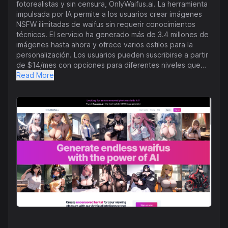
fotorealistas y sin censura, OnlyWaifus.ai. La herramienta
impulsada por IA permite a los usuarios crear imágenes
NSFW ilimitadas de waifus sin requerir conocimientos
técnicos. El servicio ha generado más de 3.4 millones de
imágenes hasta ahora y ofrece varios estilos para la
personalización. Los usuarios pueden suscribirse a partir
de $14/mes con opciones para diferentes niveles que
ofrecen varias características como calidad de imagen,
Read More
cola de prioridad y resolución. El servicio funciona en
cualquier dispositivo con un navegador y no requiere
descargas ni instalaciones. Los usuarios pueden cancelar
su suscripción en cualquier momento y tienen acceso a
opciones de pago seguras. También se proporcionan en
el sitio web respuestas a preguntas frecuentes, términos
y condiciones, y políticas de privacidad. Tanto los planes
de suscripción Gold como Platinum ofrecen diferentes
características y niveles de acceso, adaptándose a una
variedad de necesidades de los usuarios.