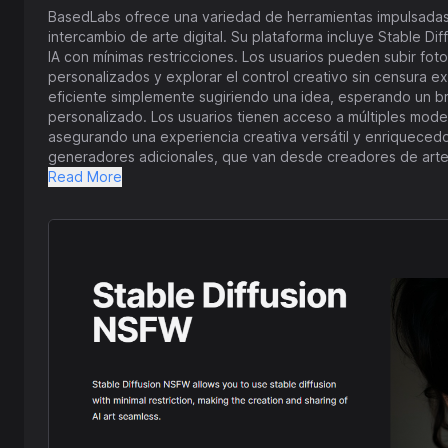
BasedLabs ofrece una variedad de herramientas impulsadas p
intercambio de arte digital. Su plataforma incluye Stable Di
IA con mínimas restricciones. Los usuarios pueden subir fot
personalizados y explorar el control creativo sin censura ex
eficiente simplemente sugiriendo una idea, esperando un b
personalizado. Los usuarios tienen acceso a múltiples modelos de difusión estable como SDXL, SD1.5 y SD Lightning,
asegurando una experiencia creativa versátil y enriqueced
generadores adicionales, que van desde creadores de arte 
generadores de rostro y cuerpo con IA, hasta varias utilid
Read More
herramientas satisfacen una amplia variedad de casos de us
Más allá de Stable Diffusion NSFW, la suite de BasedLabs 
tecnología para dar vida a ideas creativas sin esfuerzo. La 
posibilidades artísticas mientras disfrutan de un proceso crea