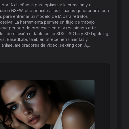
or IA diseñadas para optimizar la creación y el
ffusion NSFW, que permite a los usuarios generar arte con
os para entrenar un modelo de IA para retratos
cesiva. La herramienta permite un flujo de trabajo
reve período de procesamiento, y recibiendo arte
ora. BasedLabs también ofrece herramientas y
anime, mejoradores de video, sexting con IA,
ades de diseño de personajes y fondos. Estas
o, incluyendo videojuegos, animaciones, películas y más.
apoya proyectos avanzados, proporcionando la
plataforma anima a los usuarios a explorar todas las
tivo fácil de usar y eficiente.