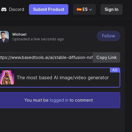
Discord
Submit Product
🇪🇸
ES
Sign In
Michael
Follow
Uploaded
a few seconds ago
Copy Link
AD
The most based AI image/video generator
You must be
logged in
to comment