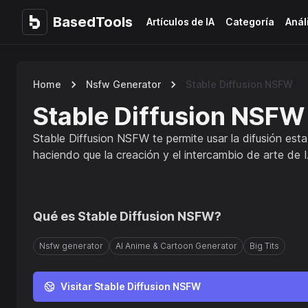
BasedTools
BasedTools
Artículos de IA
Categoría
Anál
Home
Nsfw Generator
Stable Diffusion NSFW
Stable Diffusion NSFW
Stable Diffusion NSFW te permite usar la difusión esta
haciendo que la creación y el intercambio de arte de I
Qué es
Stable Diffusion NSFW
?
Nsfw generator
AI Anime & Cartoon Generator
Big Tits
Visitar Stable Diffusion NSFW