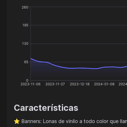
260
195
130
65
0
2023-11-06
2023-11-27
2023-12-18
2024-01-08
2024
Características
⭐️
Banners: Lonas de vinilo a todo color que lla