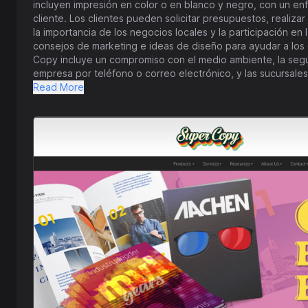
incluyen impresión en color o en blanco y negro, con un enfo
cliente. Los clientes pueden solicitar presupuestos, realiza
la importancia de los negocios locales y la participación 
consejos de marketing e ideas de diseño para ayudar a los 
Copy incluye un compromiso con el medio ambiente, la segur
empresa por teléfono o correo electrónico, y las sucursal
Copy tiene como objetivo proporcionar un excelente servici
Read More
fomenta un sentido de comunidad.