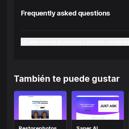
Frequently asked questions
¿Cuáles son los problemas comunes con las i
También te puede gustar
Restorephotos
Saner.AI