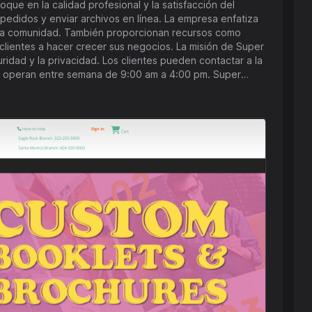
que en la calidad profesional y la satisfacción del
r pedidos y enviar archivos en línea. La empresa enfatiza
en la comunidad. También proporcionan recursos como
clientes a hacer crecer sus negocios. La misión de Super
idad y la privacidad. Los clientes pueden contactar a la
es operan entre semana de 9:00 am a 4:00 pm. Super
o y productos, mientras apoya a los negocios locales y