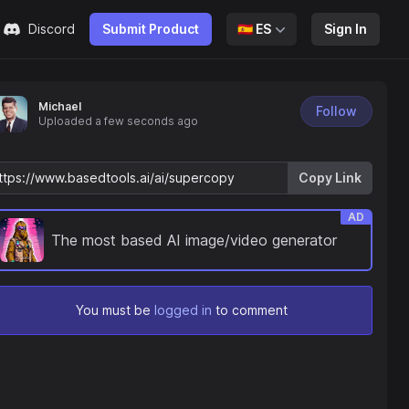
Discord
Submit Product
🇪🇸
ES
Sign In
Michael
Follow
Uploaded
a few seconds ago
Copy Link
AD
The most based AI image/video generator
You must be
logged in
to comment