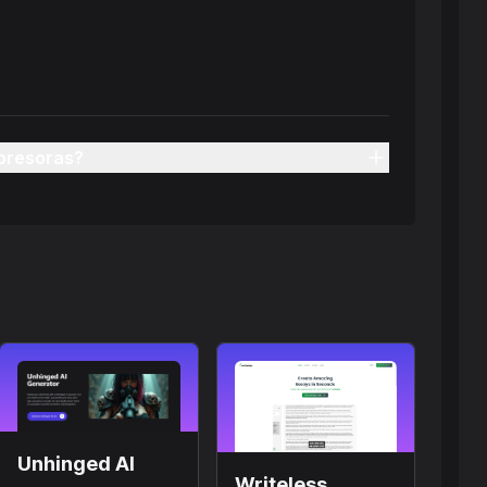
mpresoras?
Unhinged AI
Writeless