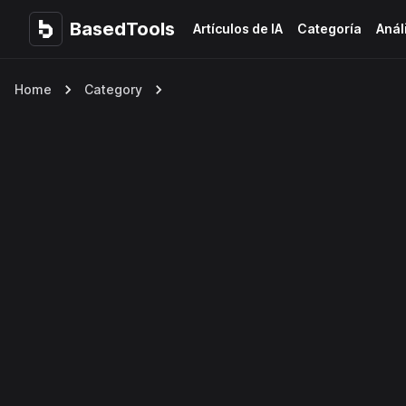
BasedTools
BasedTools
Artículos de IA
Categoría
Anál
Home
Category