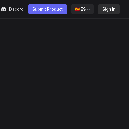
Discord
Submit Product
🇪🇸
ES
Sign In