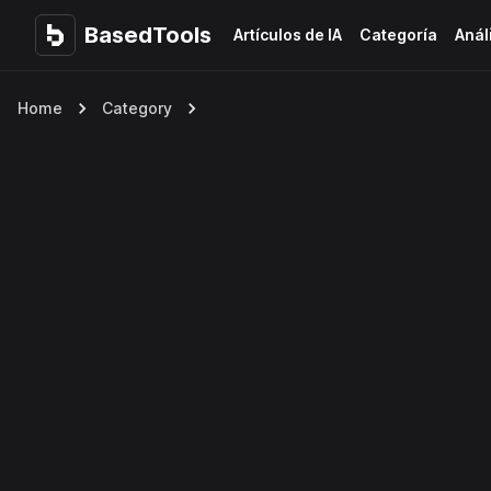
BasedTools
BasedTools
Artículos de IA
Categoría
Anál
Home
Category