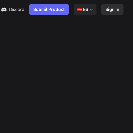
Discord
Submit Product
🇪🇸
ES
Sign In