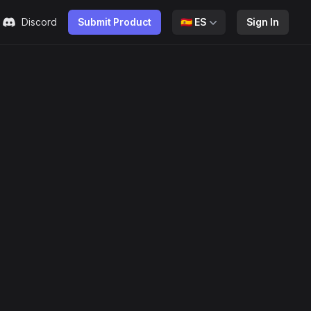
Discord
Submit Product
🇪🇸
ES
Sign In