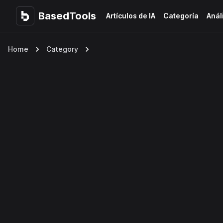
BasedTools
BasedTools
Artículos de IA
Categoría
Anál
Home
Category