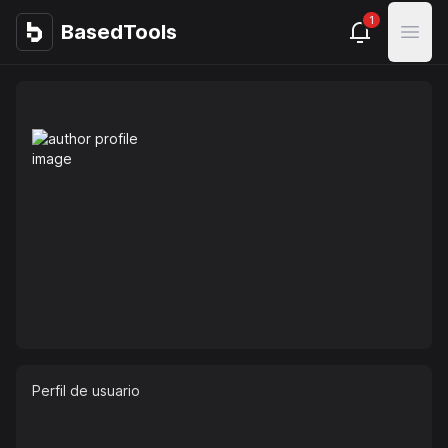
1
BasedTools
BasedTools
Open
Perfil de usuario