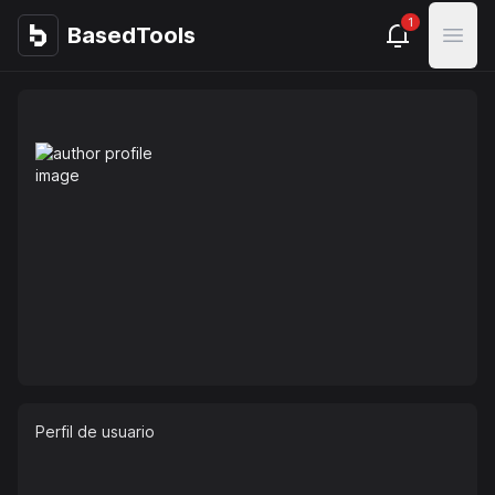
1
BasedTools
BasedTools
Open
Perfil de usuario