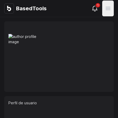
1
BasedTools
BasedTools
Open
Perfil de usuario