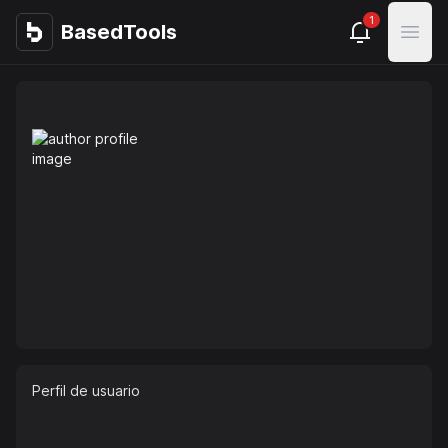
1
BasedTools
BasedTools
Open
Perfil de usuario