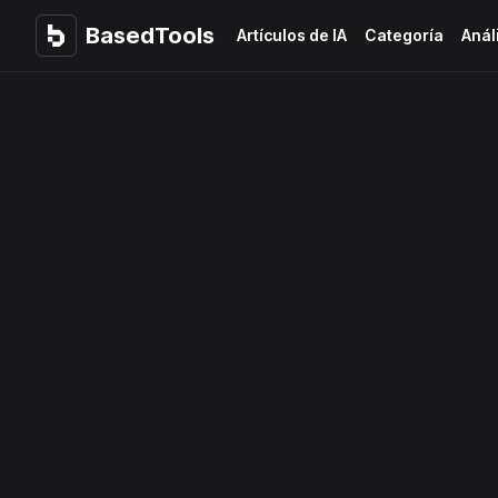
BasedTools
BasedTools
Artículos de IA
Categoría
Anál