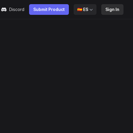
Discord
Submit Product
🇪🇸
ES
Sign In