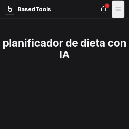
1
BasedTools
BasedTools
Open
planificador de dieta con
IA