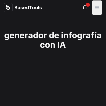
1
BasedTools
BasedTools
Open
generador de infografía
con IA