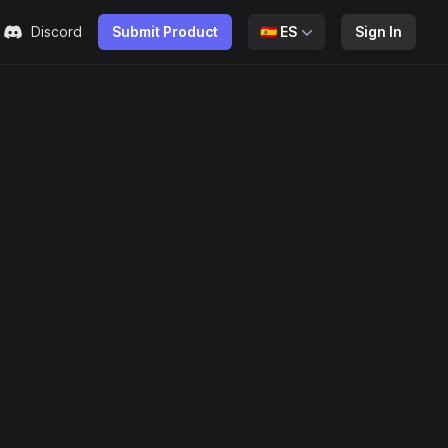
Discord
Submit Product
🇪🇸
ES
Sign In