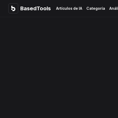
BasedTools
BasedTools
Artículos de IA
Categoría
Anál