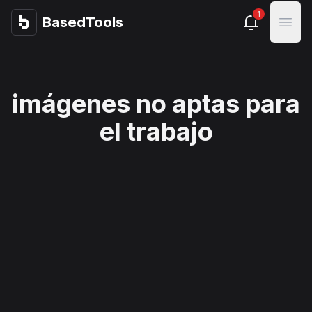
1
BasedTools
BasedTools
Open
imágenes no aptas para
el trabajo