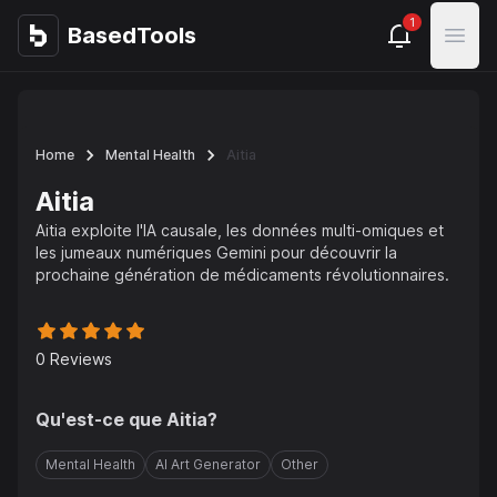
1
BasedTools
BasedTools
Open
Home
Mental Health
Aitia
Aitia
Aitia exploite l'IA causale, les données multi-omiques et
les jumeaux numériques Gemini pour découvrir la
prochaine génération de médicaments révolutionnaires.
0
Reviews
Qu'est-ce que
Aitia
?
Mental Health
AI Art Generator
Other