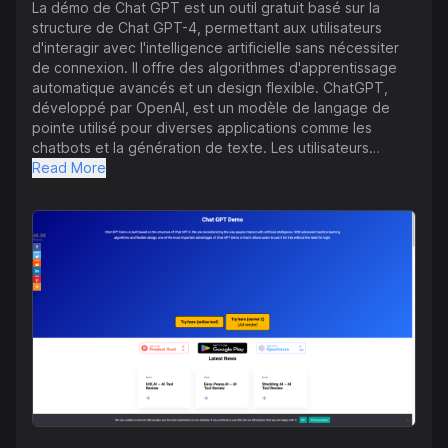
La démo de Chat GPT est un outil gratuit basé sur la
structure de Chat GPT-4, permettant aux utilisateurs
d'interagir avec l'intelligence artificielle sans nécessiter
de connexion. Il offre des algorithmes d'apprentissage
automatique avancés et un design flexible. ChatGPT,
développé par OpenAI, est un modèle de langage de
pointe utilisé pour diverses applications comme les
chatbots et la génération de texte. Les utilisateurs
peuvent engager des dialogues avec ChatGPT en
Read More
entrant des invites sur le site web. La plateforme permet
la personnalisation des configurations de session. Les
utilisateurs peuvent se connecter à ChatGPT avec un
compte OpenAI ou utiliser le site de démo de ChatGPT
qui est toujours gratuit et ne nécessite pas de compte.
ChatGPT peut enregistrer les données des
conversations à des fins d'amélioration tout en
respectant la vie privée des utilisateurs. L'outil peut aider
à rédiger des essais, mais peut ne pas être idéal pour
écrire du code complexe. Dans l'ensemble, ChatGPT a
été créé pour améliorer les interactions homme-IA,
améliorer le traitement du langage naturel, et aborder les
préoccupations éthiques liées à l'IA.