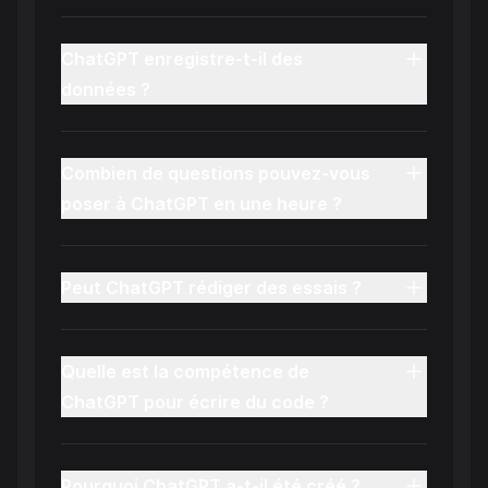
ChatGPT enregistre-t-il des
données ?
Combien de questions pouvez-vous
poser à ChatGPT en une heure ?
Peut ChatGPT rédiger des essais ?
Quelle est la compétence de
ChatGPT pour écrire du code ?
Pourquoi ChatGPT a-t-il été créé ?