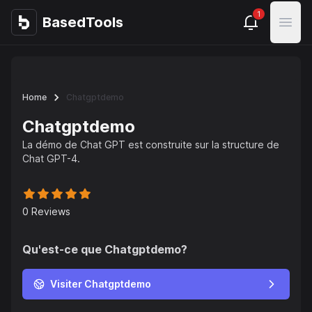
1
BasedTools
BasedTools
Open
Home
Chatgptdemo
Chatgptdemo
La démo de Chat GPT est construite sur la structure de
Chat GPT-4.
0
Reviews
Qu'est-ce que
Chatgptdemo
?
Visiter Chatgptdemo