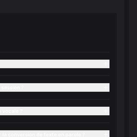
 session ?
e vocale ?
 la conversion de texte en parole ?