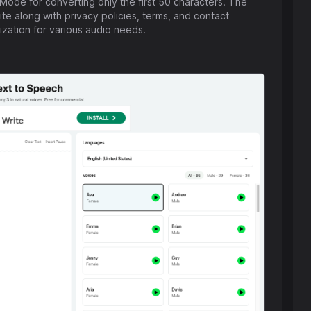
 Mode for converting only the first 50 characters. The
ite along with privacy policies, terms, and contact
zation for various audio needs.