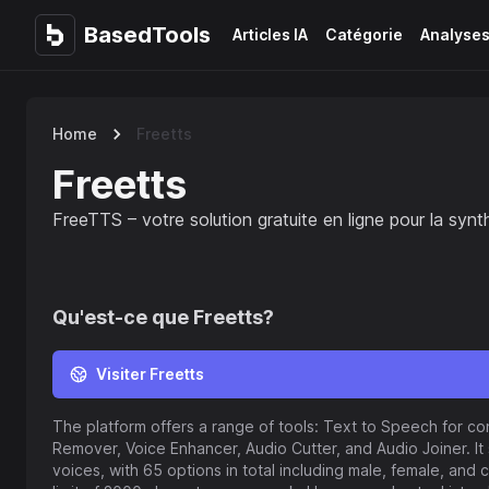
BasedTools
BasedTools
Articles IA
Catégorie
Analyse
Home
Freetts
Freetts
FreeTTS – votre solution gratuite en ligne pour la syn
Qu'est-ce que
Freetts
?
Visiter Freetts
The platform offers a range of tools: Text to Speech for co
Remover, Voice Enhancer, Audio Cutter, and Audio Joiner. It
voices, with 65 options in total including male, female, and 