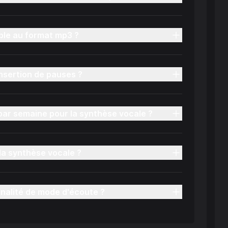
ible au format mp3 ?
insertion de pauses ?
 par semaine pour la synthèse vocale ?
la synthèse vocale ?
nnalité de mode d'écoute ?