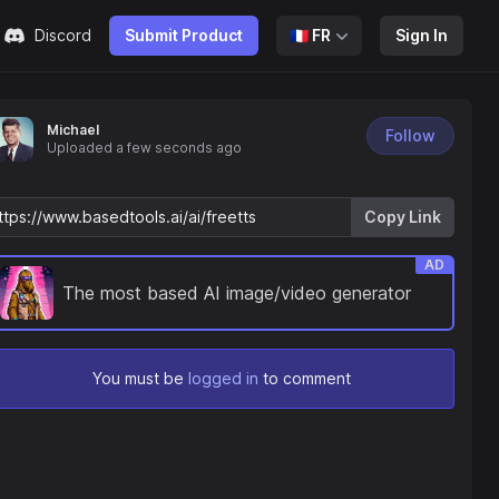
Discord
Submit Product
🇫🇷
FR
Sign In
Michael
Follow
Uploaded
a few seconds ago
Copy Link
AD
The most based AI image/video generator
You must be
logged in
to comment