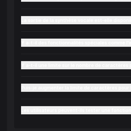
La sortie de la synthèse vocale est-elle dispon
Y a-t-il des fonctionnalités spéciales comme l'
Y a-t-il une limite sur le nombre de caractères
Puis-je augmenter la limite de caractères pour 
Les utilisateurs peuvent-ils tester une fonctio