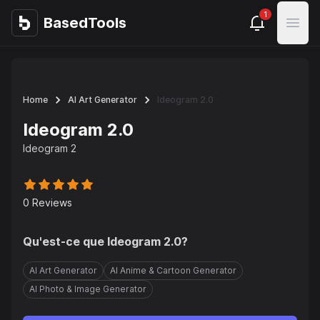
1
BasedTools
BasedTools
Open
Home
AI Art Generator
Ideogram 2.0
Ideogram 2.0
Ideogram 2
0
Reviews
Qu'est-ce que
Ideogram 2.0
?
AI Art Generator
AI Anime & Cartoon Generator
AI Photo & Image Generator