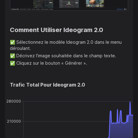
l'art numérique, facilitant ainsi la production de contenu
visuel de haute qualité. De plus, le site propose des
tutoriels et des articles sur l'utilisation efficace de ces
outils d'IA.
Comment Utiliser
Ideogram 2.0
✅
Sélectionnez le modèle Ideogram 2.0 dans le menu
déroulant.
✅
Décrivez l'image souhaitée dans le champ texte.
✅
Cliquez sur le bouton « Générer ».
Trafic Total Pour
Ideogram 2.0
280000
210000