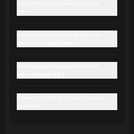
Comment puis-je utiliser Ideogram
2.0 ?
Comment Ideogram 2.0 diffère-t-il
des versions précédentes ?
Quels types d'images puis-je créer
avec Ideogram 2.0 ?
Puis-je contrôler le style des images
générées ?