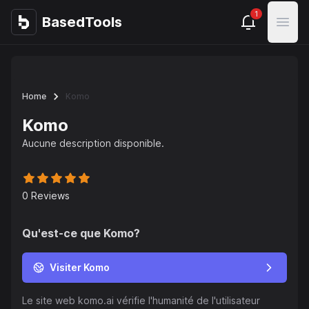
1
BasedTools
BasedTools
Open
Home
Komo
Komo
Aucune description disponible.
0
Reviews
Qu'est-ce que
Komo
?
Visiter Komo
Le site web komo.ai vérifie l'humanité de l'utilisateur