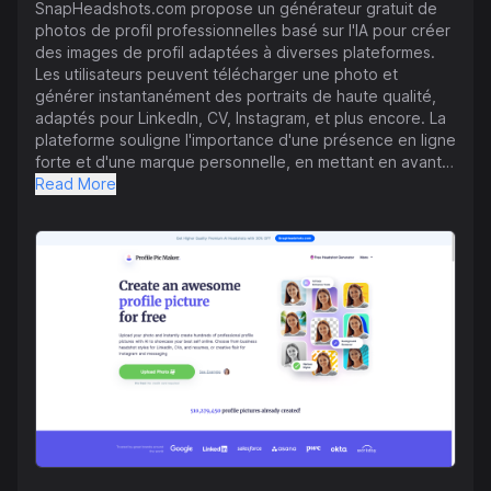
SnapHeadshots.com propose un générateur gratuit de
photos de profil professionnelles basé sur l'IA pour créer
des images de profil adaptées à diverses plateformes.
Les utilisateurs peuvent télécharger une photo et
générer instantanément des portraits de haute qualité,
adaptés pour LinkedIn, CV, Instagram, et plus encore. La
plateforme souligne l'importance d'une présence en ligne
forte et d'une marque personnelle, en mettant en avant
l'impact d'une photo de profil professionnelle pour
Read More
augmenter les interactions et l'engagement. Les
utilisateurs peuvent ajuster leurs images à l'aide d'outils
d'IA, de filtres et de modèles pour obtenir l'aspect
souhaité. Le service a reçu des avis positifs pour sa
qualité, son service client, et la rapidité des modifications
d'images. De plus, la plateforme fournit des informations
sur l'utilisation du service, une foire aux questions, et des
articles de blog sur l'amélioration des photos de profil.
PFPMaker vise à aider les utilisateurs à améliorer leur
présence numérique sans effort et sans compétences en
conception, grâce à l'intelligence artificielle.