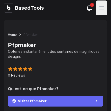
1
BasedTools
BasedTools
Open
Home
Pfpmaker
Pfpmaker
Obtenez instantanément des centaines de magnifiques
designs
0
Reviews
Qu'est-ce que
Pfpmaker
?
Visiter Pfpmaker