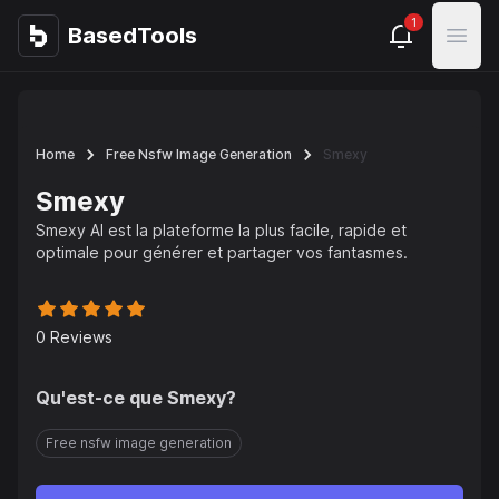
1
BasedTools
BasedTools
Open
Home
Free Nsfw Image Generation
Smexy
Smexy
Smexy AI est la plateforme la plus facile, rapide et
optimale pour générer et partager vos fantasmes.
0
Reviews
Qu'est-ce que
Smexy
?
Free nsfw image generation