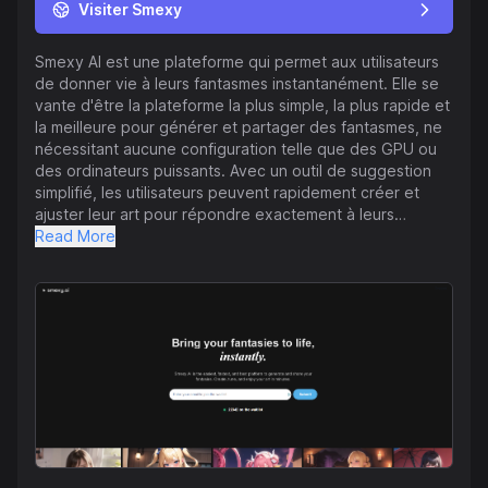
Visiter Smexy
Smexy AI est une plateforme qui permet aux utilisateurs
de donner vie à leurs fantasmes instantanément. Elle se
vante d'être la plateforme la plus simple, la plus rapide et
la meilleure pour générer et partager des fantasmes, ne
nécessitant aucune configuration telle que des GPU ou
des ordinateurs puissants. Avec un outil de suggestion
simplifié, les utilisateurs peuvent rapidement créer et
ajuster leur art pour répondre exactement à leurs
besoins. Smexy AI offre des modèles de qualité leader
Read More
dans l'industrie et des options de suggestion infinies,
garantissant une expérience de haute qualité.
Actuellement, il y a 22 342 personnes sur la liste d'attente
pour rejoindre Smexy AI. Dans l'ensemble, Smexy AI vise
à révolutionner la manière dont les utilisateurs
interagissent avec et créent du contenu fantasmatique,
offrant une expérience transparente et efficace à ses
utilisateurs.