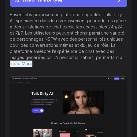
BasedLabs propose une plateforme appelée Talk Dirty
AI, spécialisée dans le divertissement pour adultes grâce
à des simulations de chat explicites accessibles 24h/24
et 7j/7. Les utilisateurs peuvent choisir parmi une variété
de personnages NSFW avec des personnalités uniques
pour des conversations intimes et du jeu de rôle. La
plateforme améliore l'expérience de chat avec des
images générées par IA personnalisables, permettant aux
utilisateurs d'adapter l'apparence et l'environnement de
Read More
leur personnage. Talk Dirty AI met l'accent sur des
interactions réalistes similaires à une conversation
humaine, offrant une expérience plus immersive. Pour
garantir la confidentialité et la sécurité des utilisateurs,
BasedLabs maintient une confidentialité stricte et un
environnement sécurisé pour toutes les interactions. La
plateforme inclut des fonctionnalités telles que des
améliorations visuelles personnalisées et une gamme
diversifiée de chatbots IA pour répondre à diverses
préférences. De plus, BasedLabs propose divers outils IA
au-delà du divertissement pour adultes, notamment des
générateurs d'art IA, des outils d'échange de visages, et