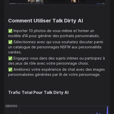
plus encore, destinés à des projets créatifs et d'autres
applications. Le site web assure un engagement discret
et ouvert d'esprit, répondant aux questions fréquentes
Comment Utiliser
Talk Dirty AI
liées à la fonctionnalité, la confidentialité, les coûts et le
consentement impliqués avec leurs chatbots à contenu
sexuel. BasedLabs se positionne en tant que fournisseur
✅
Importer 10 photos de vous-même et former un
d'outils IA multifonctionnels, facilitant la créativité et la
modèle d'IA pour générer des portraits personnalisés.
création de contenu adapté à l'utilisateur à travers
✅
Sélectionnez avec qui vous souhaitez discuter parmi
différents genres et formats.
un catalogue de personnages NSFW aux personnalités
variées.
✅
Engagez-vous dans des sujets intimes ou participez à
des jeux de rôle avec votre personnage choisi.
✅
Améliorez votre expérience de chat avec des images
personnalisées générées par IA de votre personnage.
Trafic Total Pour
Talk Dirty AI
280000