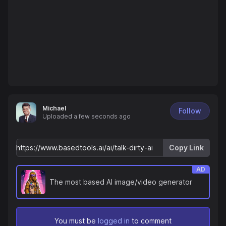
Michael
Follow
Uploaded
a few seconds ago
Copy Link
AD
The most based AI image/video generator
You must be
logged in
to comment