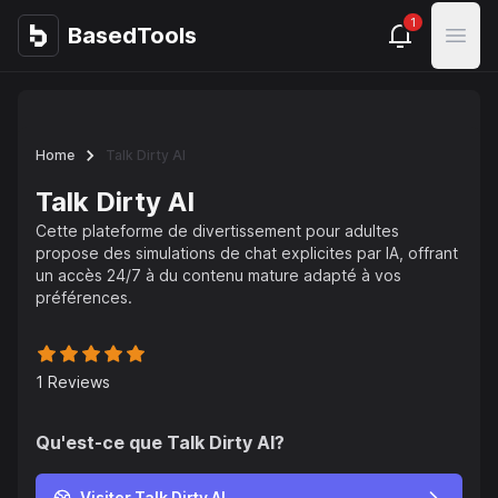
1
BasedTools
BasedTools
Open
Home
Talk Dirty AI
Talk Dirty AI
Cette plateforme de divertissement pour adultes
propose des simulations de chat explicites par IA, offrant
un accès 24/7 à du contenu mature adapté à vos
préférences.
1
Reviews
Qu'est-ce que
Talk Dirty AI
?
Visiter Talk Dirty AI