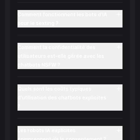
Comment fonctionnent les bots d'IA
pour le sexting ?
Comment la confidentialité des
utilisateurs est-elle gérée avec les
chatbots NSFW ?
Quels sont les coûts typiques
d'utilisation des chatbots explicites
?
Les robots IA explicites
comprennent-ils le consentement ?