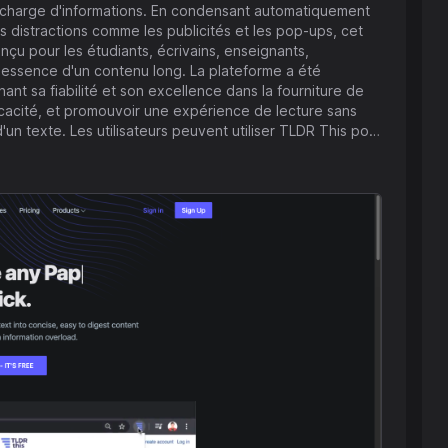
la surcharge d'informations. En condensant automatiquement
es distractions comme les publicités et les pop-ups, cet
onçu pour les étudiants, écrivains, enseignants,
 l'essence d'un contenu long. La plateforme a été
ant sa fiabilité et son excellence dans la fourniture de
ficacité, et promouvoir une expérience de lecture sans
un texte. Les utilisateurs peuvent utiliser TLDR This pour
fondir le contenu original.