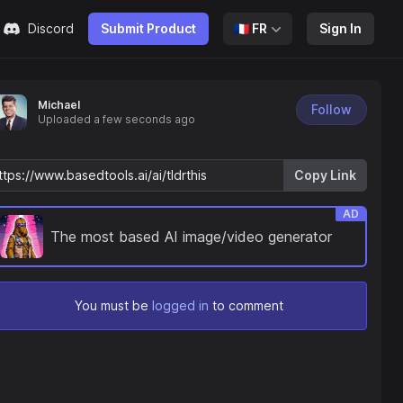
Discord
Submit Product
🇫🇷
FR
Sign In
Michael
Follow
Uploaded
a few seconds ago
Copy Link
AD
The most based AI image/video generator
You must be
logged in
to comment