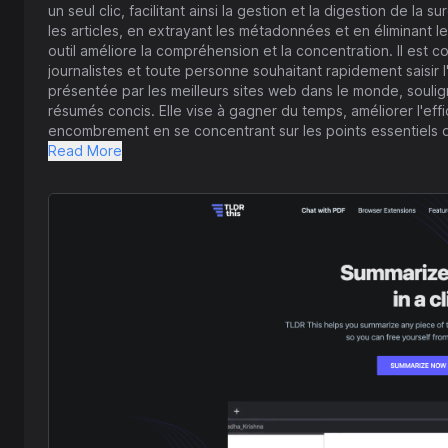
un seul clic, facilitant ainsi la gestion et la digestion de 
les articles, en extrayant les métadonnées et en éliminant l
outil améliore la compréhension et la concentration. Il est c
journalistes et toute personne souhaitant rapidement saisir
présentée par les meilleurs sites web dans le monde, soulign
résumés concis. Elle vise à gagner du temps, améliorer l'ef
encombrement en se concentrant sur les points essentiels d'
obtenir l'essentiel d'un long article avant de décider d'appro
Read More