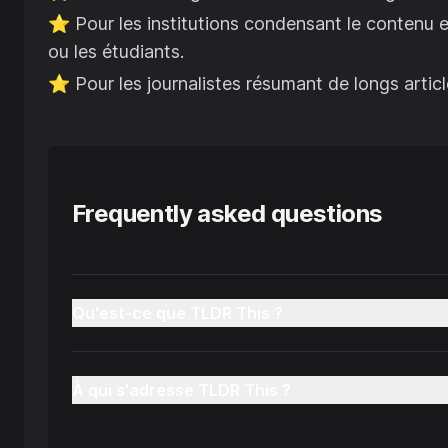
⭐️
Pour les institutions condensant le contenu 
ou les étudiants.
⭐️
Pour les journalistes résumant de longs artic
Frequently asked questions
Qu'est-ce que TLDR This ?
À qui s'adresse TLDR This ?