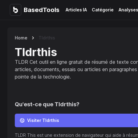
BasedTools
BasedTools
Articles IA
Catégorie
Analyse
Home
Tldrthis
Tldrthis
TLDR Cet outil en ligne gratuit de résumé de texte 
articles, documents, essais ou articles en paragraphes 
pointe de la technologie.
Qu'est-ce que
Tldrthis
?
Visiter Tldrthis
TLDR This est une extension de navigateur qui aide à rés