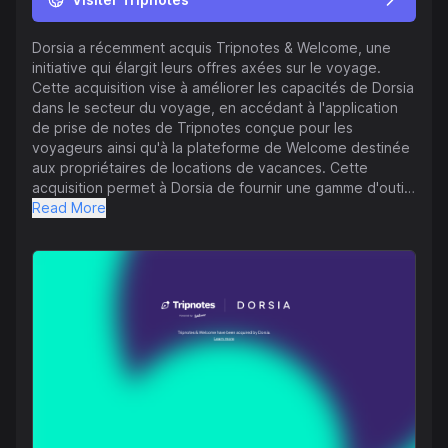
Dorsia a récemment acquis Tripnotes & Welcome, une
initiative qui élargit leurs offres axées sur le voyage.
Cette acquisition vise à améliorer les capacités de Dorsia
dans le secteur du voyage, en accédant à l'application
de prise de notes de Tripnotes conçue pour les
voyageurs ainsi qu'à la plateforme de Welcome destinée
aux propriétaires de locations de vacances. Cette
acquisition permet à Dorsia de fournir une gamme d'outils
plus complète pour les voyageurs et les hôtes de
Read More
locations de vacances, ce qui pourrait rationaliser
l'expérience de voyage pour toutes les parties
impliquées. Ce mouvement stratégique souligne
l'engagement de Dorsia envers l'innovation et la
croissance dans l'industrie du voyage, positionnant ainsi
l'entreprise pour renforcer sa présence sur le marché.