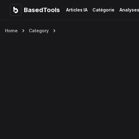
BasedTools
BasedTools
Articles IA
Catégorie
Analyse
Home
Category