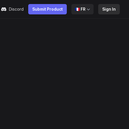
Discord
Submit Product
🇫🇷
FR
Sign In