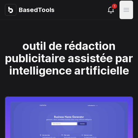
1
BasedTools
BasedTools
Open
outil de rédaction
publicitaire assistée par
intelligence artificielle