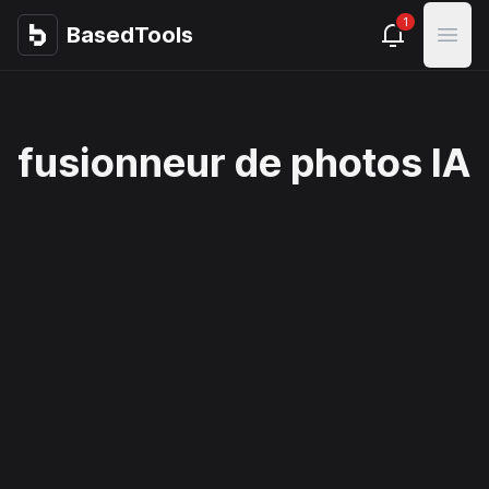
1
BasedTools
BasedTools
Open
fusionneur de photos IA