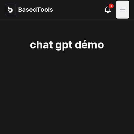
1
BasedTools
BasedTools
Open
chat gpt démo