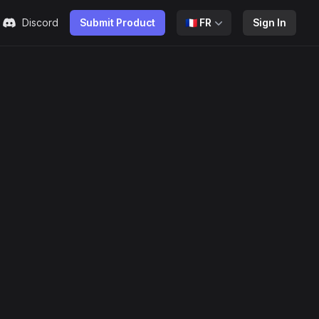
Discord
Submit Product
🇫🇷
FR
Sign In