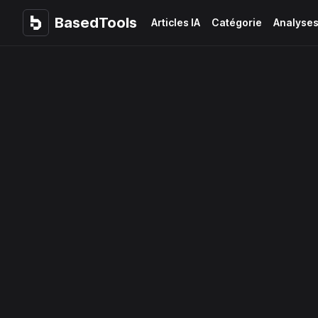
BasedTools
BasedTools
Articles IA
Catégorie
Analyse