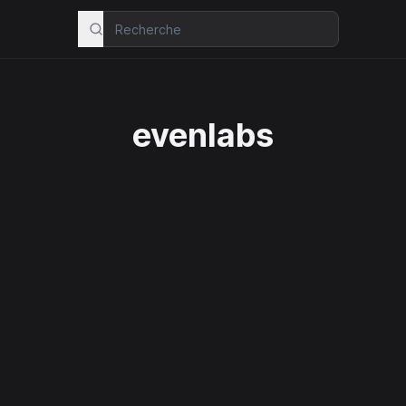
s
evenlabs