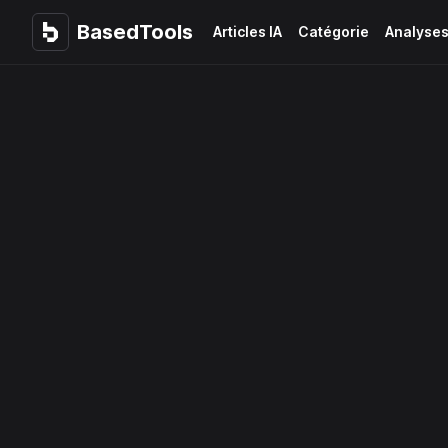
BasedTools
BasedTools
Articles IA
Catégorie
Analyse