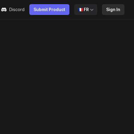
Discord
Submit Product
🇫🇷
FR
Sign In