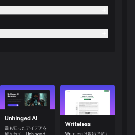
ん
Unhinged AI
Writeless
最も狂ったアイデアを
Writelessは数秒で驚く
解き放て、Unhinged