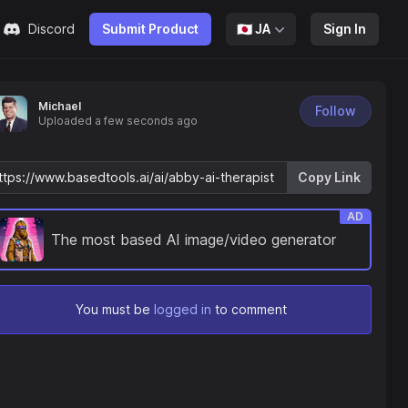
Discord
Submit Product
🇯🇵
JA
Sign In
Michael
Follow
Uploaded
a few seconds ago
Copy Link
AD
The most based AI image/video generator
You must be
logged in
to comment