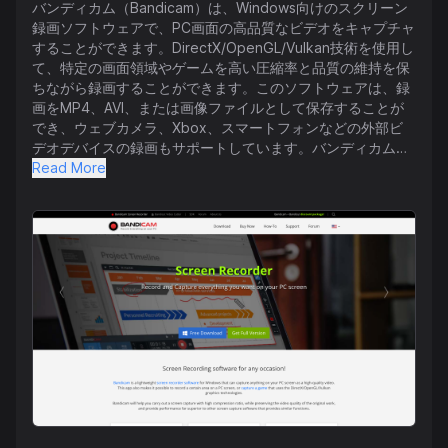
バンディカム（Bandicam）は、Windows向けのスクリーン
録画ソフトウェアで、PC画面の高品質なビデオをキャプチャ
することができます。DirectX/OpenGL/Vulkan技術を使用し
て、特定の画面領域やゲームを高い圧縮率と品質の維持を保
ちながら録画することができます。このソフトウェアは、録
画をMP4、AVI、または画像ファイルとして保存することが
でき、ウェブカメラ、Xbox、スマートフォンなどの外部ビ
デオデバイスの録画もサポートしています。バンディカム
は、リアルタイム描画、ウェブカメラオーバーレイ、スケジ
Read More
ュール録画、マウス効果などの機能を提供しています。ユー
ザーは、画面録画、ゲーム録画、またはデバイス録画などの
録画モードから選択することができます。さらに、バンディ
カムは録画ビデオの編集に便利なビデオカッティングツール
であるバンディカット（Bandicut）と併せて購入すると、割
引パッケージも提供しています。1,000万人以上のユーザー
がおり、バンディカムはスクリーン録画のニーズに最適な選
択肢として人気があります。