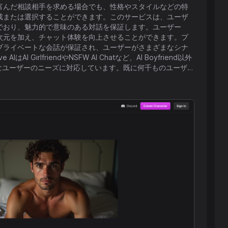
富んだ相談相手を求める場合でも、性格やスタイルなどの特
成または選択することができます。このサービスは、ユーザ
でおり、魅力的で意味のある対話を保証します。ユーザー
次元を加え、チャット体験を向上させることができます。プ
プライベートな会話が保証され、ユーザーがさまざまなシナ
irlfriendやNSFW AI Chatなど、AI Boyfriend以外
なユーザーのニーズに対応しています。既に何千ものユーザー
るバーチャルボーイフレンドの提供者としてだけでなく、カスタ
なプラットフォームとしての位置づけをしており、ユーザー
す。