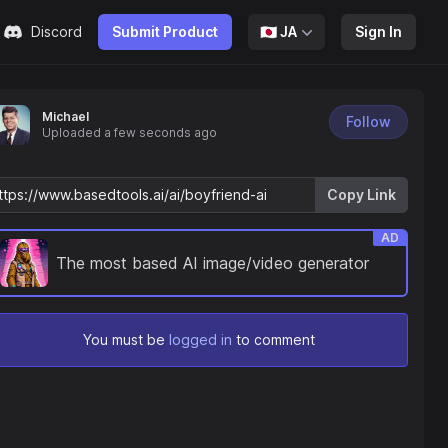
Discord
Submit Product
🇯🇵
JA
Sign In
Michael
Follow
Uploaded
a few seconds ago
Copy Link
AD
The most based AI image/video generator
You must be
logged in
to comment