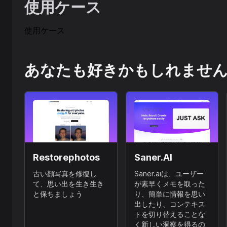
使用ケース
使用ケース
あなたも好きかもしれませ
Restorephotos
Saner.AI
古い顔写真を修復し
Saner.aiは、ユーザー
て、思い出を生き生き
が素早くメモを取った
と保ちましょう
り、簡単に情報を思い
出したり、コンテキス
トを切り替えることな
く新しい洞察を得るの