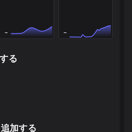
する
を追加する