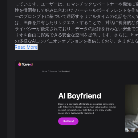
しています。ユーザーは、ロマンチックなパートナーや機知に
性を微調整して好みに合わせたバーチャルボーイフレンドを作
ーのプロンプトに基づいて適応するリアルタイムの会話を含ん
は、画像を共有したりリクエストすることで、対話に視覚的な
ライバシーが優先されており、データの記録を行わない安全で
リオを自由に探索できる安全な空間を提供します。さらに、Flave AIはAI G
の多様なAIコンパニオンオプションを提供しており、さまざま
がこれらのAIコンパニオンを受け入れており、Flaveは単な
Read More
マイズされた安全なバーチャルインタラクションのための広範
にパーソナライズされた旅を今日から始めるよう招待していま