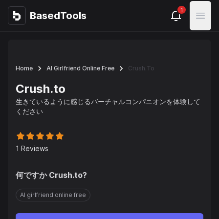
1
BasedTools
BasedTools
Open
Home
AI Girlfriend Online Free
Crush.to
Crush.to
生きているように感じるバーチャルコンパニオンを体験して
ください
1
Reviews
何ですか
Crush.to
?
AI girlfriend online free