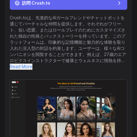
訪問 Crush.to
Crush.toは、先進的なAIガールフレンドやチャットボットを
通じてバーチャルな仲間を提供します。それぞれがフリー
ト、短い恋愛、またはロールプレイのためにカスタマイズさ
れた独自の性格とバックストーリーを持っています。このプ
ラットフォームは、印象的な記憶機能と魅力的な体験を取り
入れた没入型の対話を約束します。ユーザーは、様々なAIコ
ンパニオンを閲覧することができます。例えば、27歳のエア
ロビクスインストラクターで健康とウェルネスに情熱を持つ
ベラ・ファンや、22歳のフィットネス愛好家でコミュニティ
Read More
サーバントのサバンナ・カンポスなどがいます。その他に
も、ロンドンのバリスタで元気いっぱいのアリソン・レイノ
ルズや、ワイン、音楽、チェスを愛する34歳のパリの女優ペ
イトン・ロビンソンなど、注目すべきキャラクターが揃って
います。Crush.toは、多様な趣味と属性を持つコンパニオン
を提供し、異なる好みに合わせたリアルなチャット体験を目
指しています。ユーザーは自分のCrushを作成したり、様々
なカテゴリを探索したり、個別の会話体験を楽しんだりする
ことができます。また、このプラットフォームは、アフィリ
エイトになる方法や、明確な利用規約およびプライバシーポ
リシーに関する情報も提供しています。