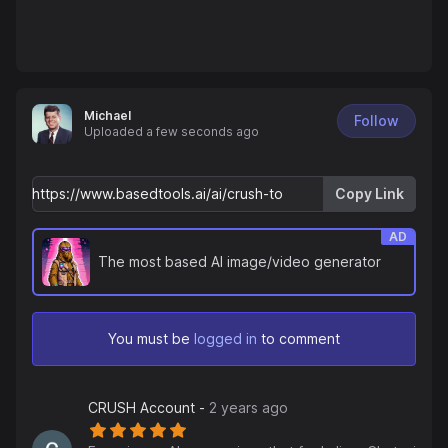
Michael
Follow
Uploaded
a few seconds ago
Copy Link
AD
The most based AI image/video generator
You must be
logged in
to comment
CRUSH Account
-
2 years ago