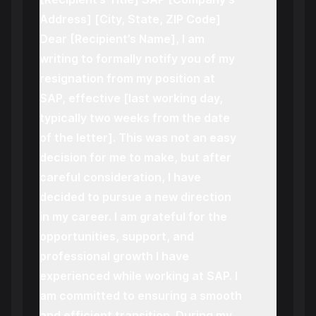
Address] [City, State, ZIP Code]
Dear [Recipient’s Name], I am
writing to formally notify you of my
resignation from my position at
SAP, effective [last working day,
typically two weeks from the date
of the letter]. This was not an easy
decision for me to make, but after
careful consideration, I have
decided to pursue a new direction
in my career. I am grateful for the
opportunities, support, and
professional growth I have
experienced while working at SAP. I
am committed to ensuring a smooth
and efficient transition. During my