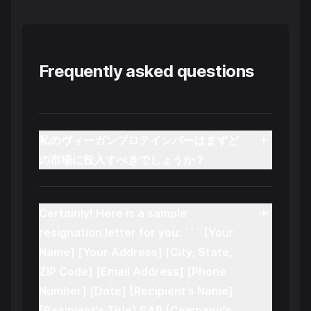
Frequently asked questions
私のヴィーガンプロテインバーはまずど
の市場に投入すべきでしょうか？
Certainly! Here is a sample
resignation letter for you: ``` [Your
Name] [Your Address] [City, State,
ZIP Code] [Email Address] [Phone
Number] [Date] [Recipient’s Name]
[Recipient’s Title] SAP [Company’s