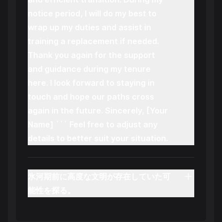
notice period, I will do my best to
wrap up my duties and assist in
training a replacement if needed.
Thank you again for the support
and guidance during my tenure
here. I look forward to staying in
touch and hope our paths cross
again in the future. Sincerely, [Your
Name] ``` Feel free to adjust any
details to better suit your situation.
氷河期前に高度な文明が存在していた可
能性を探る。