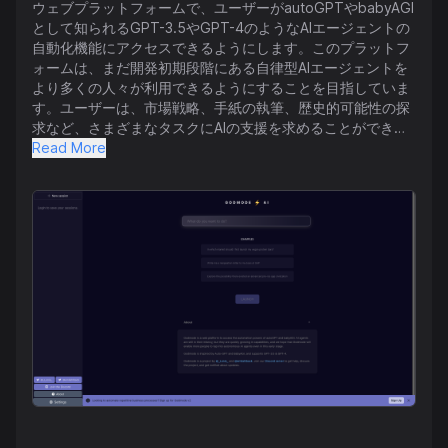
ウェブプラットフォームで、ユーザーがautoGPTやbabyAGI
として知られるGPT-3.5やGPT-4のようなAIエージェントの
自動化機能にアクセスできるようにします。このプラットフ
ォームは、まだ開発初期段階にある自律型AIエージェントを
より多くの人々が利用できるようにすることを目指していま
す。ユーザーは、市場戦略、手紙の執筆、歴史的可能性の探
求など、さまざまなタスクにAIの支援を求めることができま
す。 プロジェクトに参加するためには、ユーザーはDiscord
Read More
サーバーに参加して支援を求めたり、プロジェクトについて
話し合ったり、アップデートを受け取ったりすることができ
ます。作成者は、AIエージェントが急速に進化していること
を強調しており、Godmodeを通じてこれらの技術へのアク
セス拡大を目指しています。興味のある人々は、Godmode
v2にサインアップして反復的なビジネス手続きを自動化する
ことができます。