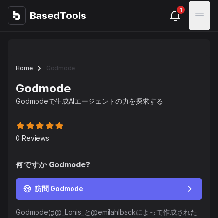
1
BasedTools
BasedTools
Open
Home
Godmode
Godmode
Godmodeで生成AIエージェントの力を探求する
0
Reviews
何ですか
Godmode
?
訪問 Godmode
Godmodeは@_Lonis_と@emilahlbackによって作成された