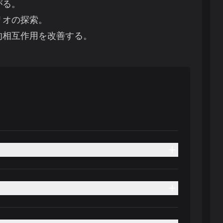
がる。
リオの探索。
的相互作用を改善する。