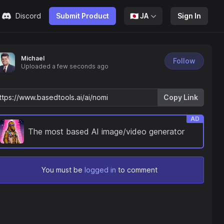
Discord
Submit Product
🇯🇵
JA
Sign In
Michael
Follow
Uploaded
a few seconds ago
Copy Link
AD
The most based AI image/video generator
You must be
logged in
to comment