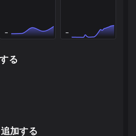
する
を追加する