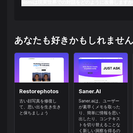
Nomiは現実世界での対話をどのように改善しますか
あなたも好きかもしれませ
Restorephotos
Saner.AI
古い顔写真を修復し
Saner.aiは、ユーザー
て、思い出を生き生き
が素早くメモを取った
と保ちましょう
り、簡単に情報を思い
出したり、コンテキス
トを切り替えることな
く新しい洞察を得るの