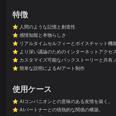
特徴
⭐️
人間のような記憶と創造性
⭐️
感情知能と本物らしさ
⭐️
リアルタイムセルフィーとボイスチャット機
⭐️
より深い議論のためのインターネットアクセ
⭐️
カスタマイズ可能なバックストーリーと共有
⭐️
簡単な説明によるAIアート制作
使用ケース
⭐️
AIコンパニオンとの意味のある友情を築く。
⭐️
AIパートナーとの情熱的な関係の構築。