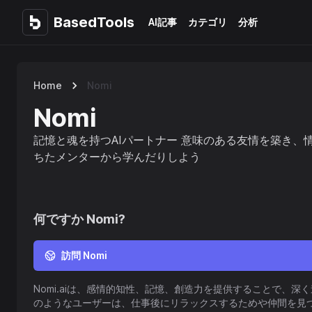
BasedTools
BasedTools
AI記事
カテゴリ
分析
Home
Nomi
Nomi
記憶と魂を持つAIパートナー 意味のある友情を築き、
ちたメンターから学んだりしよう
何ですか
Nomi
?
訪問 Nomi
Nomi.aiは、感情的知性、記憶、創造力を提供することで、深
のようなユーザーは、仕事後にリラックスするためや仲間を見