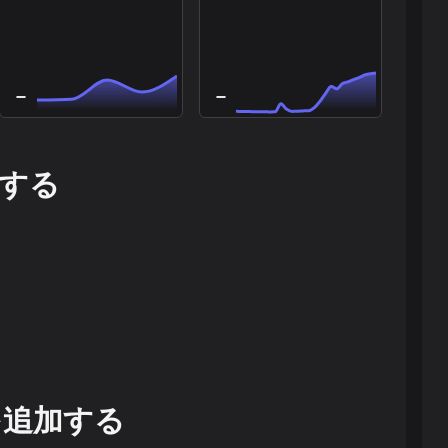
する
を追加する