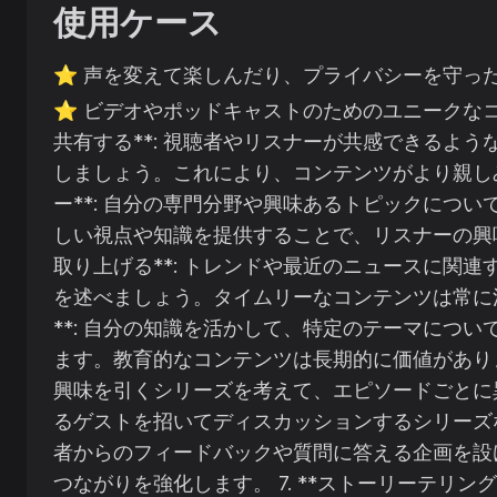
使用ケース
⭐️
声を変えて楽しんだり、プライバシーを守っ
⭐️
ビデオやポッドキャストのためのユニークなコンテ
共有する**: 視聴者やリスナーが共感できるよ
しましょう。これにより、コンテンツがより親しみや
ー**: 自分の専門分野や興味あるトピックにつ
しい視点や知識を提供することで、リスナーの興味を
取り上げる**: トレンドや最近のニュースに関
を述べましょう。タイムリーなコンテンツは常に注目
**: 自分の知識を活かして、特定のテーマにつ
ます。教育的なコンテンツは長期的に価値があります。
興味を引くシリーズを考えて、エピソードごとに
るゲストを招いてディスカッションするシリーズなど。
者からのフィードバックや質問に答える企画を設
つながりを強化します。 7. **ストーリーテリン