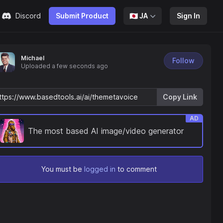
Discord
Submit Product
🇯🇵
JA
Sign In
Michael
Follow
Uploaded
a few seconds ago
Copy Link
AD
The most based AI image/video generator
You must be
logged in
to comment