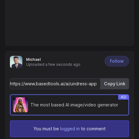
Michael
Follow
Uploaded
a few seconds ago
Copy Link
AD
The most based AI image/video generator
You must be
logged in
to comment