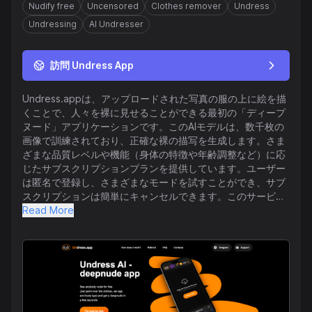
Nudify free
Uncensored
Clothes remover
Undress
Undressing
AI Undresser
訪問 Undress App
Undress.appは、アップロードされた写真の服の上に絵を描
くことで、人々を裸に見せることができる最初の「ディープ
ヌード」アプリケーションです。このAIモデルは、数千枚の
画像で訓練されており、正確な裸の描写を生成します。さま
ざまな品質レベルや機能（身体の特徴や年齢調整など）に応
じたサブスクリプションプランを提供しています。ユーザー
は匿名で登録し、さまざまなモードを試すことができ、サブ
スクリプションは簡単にキャンセルできます。このサービス
は安全性と機密性を強調しており、データが保存されないこ
Read More
とを保証します。プラットフォームは使いやすいインターフ
ェースを備えており、紹介プログラムを通じて無料クレジッ
トを提供し、問い合わせやサポートはTelegramで受け付け
ています。Undress.appは、利用規約、プライバシーポリシ
ー、および使用ポリシーなどの厳格なポリシーの下で運営さ
れています。