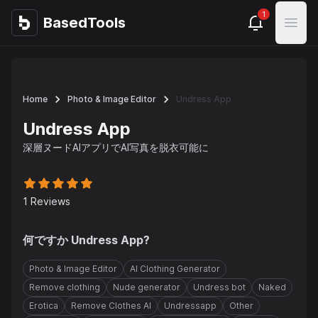
1
BasedTools
BasedTools
Open
Home
Photo & Image Editor
Undress App
Undress App
深層ヌードAIアプリでAI写真を脱衣可能に
1
Reviews
何ですか
Undress App
?
Photo & Image Editor
AI Clothing Generator
Remove clothing
Nude generator
Undress bot
Naked
Erotica
Remove Clothes AI
Undressapp
Other