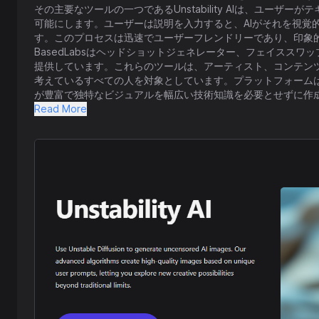
その主要なツールの一つであるUnstability AIは、ユー
可能にします。ユーザーは説明を入力すると、AIがそれを視覚
す。このプロセスは迅速でユーザーフレンドリーであり、印象
BasedLabsはヘッドショットジェネレーター、フェイススワ
提供しています。これらのツールは、アーティスト、コンテン
考えているすべての人を対象としています。プラットフォーム
が豊富で独特なビジュアルを幅広い技術知識を必要とせずに作
BasedLabsは風景や未来的な都市景観など、優れた画像品
Read More
はカスタマイズと幅広いアプリケーションもサポートしており
います。