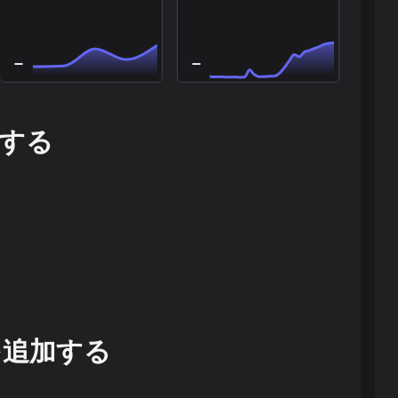
する
を追加する