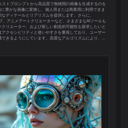
ザーがテキストプロンプトから高品質で無検閲の画像を生成するのを
的に豊かな画像に変換し、個人用または商業用に利用できま
的なディテールとリアリズムを提供します。さらに、
ップ、アニメアートクリエーターなど、さまざまなAIツールも
ツクリエーター、および新しい創造的可能性を探求したいと
はアクセシビリティと使いやすさを重視しており、ユーザー
成できるようにしています。高度なアルゴリズムにより、
質と多様な創造的アウトプットを約束します。プラットフォーム
、現代のデジタルアートにおいて多用途なリソースとなって