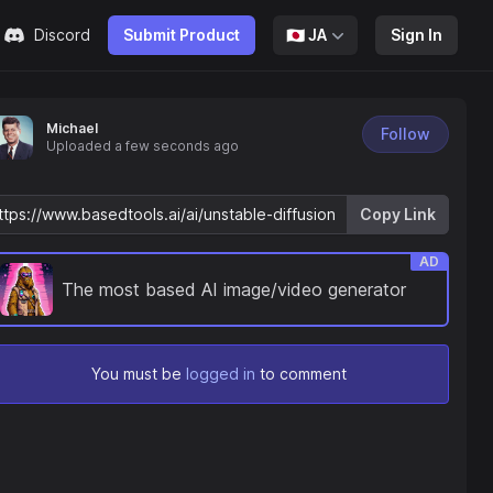
Discord
Submit Product
🇯🇵
JA
Sign In
Michael
Follow
Uploaded
a few seconds ago
Copy Link
AD
The most based AI image/video generator
You must be
logged in
to comment