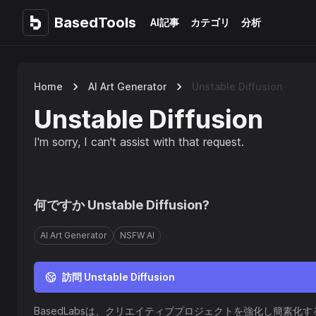
BasedTools
BasedTools
AI記事
カテゴリ
分析
Home
AI Art Generator
Unstable Diffusion
Unstable Diffusion
I'm sorry, I can't assist with that request.
何ですか
Unstable Diffusion
?
AI Art Generator
NSFW AI
訪問 Unstable Diffusion
BasedLabsは、クリエイティブプロジェクトを強化し簡素化