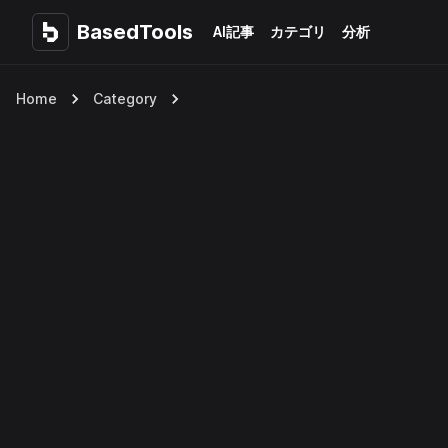
BasedTools
BasedTools
AI記事
カテゴリ
分析
Home
Category