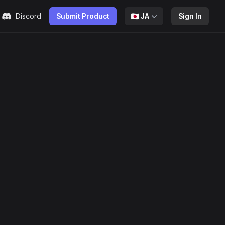
Discord
Submit Product
🇯🇵
JA
Sign In