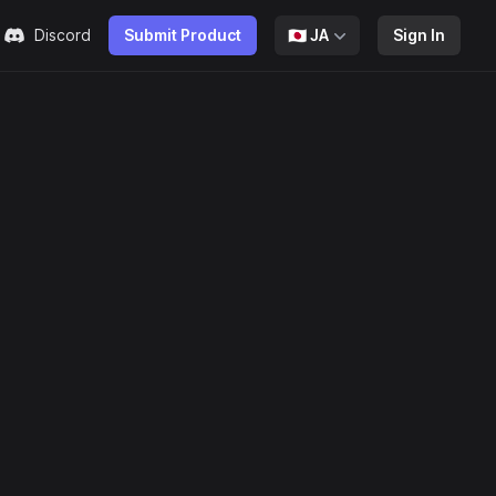
Discord
Submit Product
🇯🇵
JA
Sign In